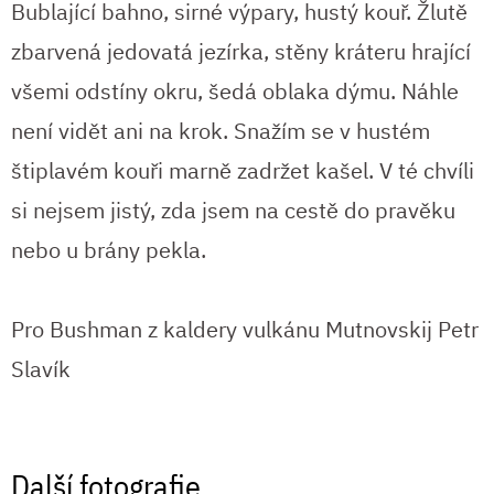
Bublající bahno, sirné výpary, hustý kouř. Žlutě
zbarvená jedovatá jezírka, stěny kráteru hrající
všemi odstíny okru, šedá oblaka dýmu. Náhle
není vidět ani na krok. Snažím se v hustém
štiplavém kouři marně zadržet kašel. V té chvíli
si nejsem jistý, zda jsem na cestě do pravěku
nebo u brány pekla.
Pro Bushman z kaldery vulkánu Mutnovskij Petr
Slavík
Další fotografie