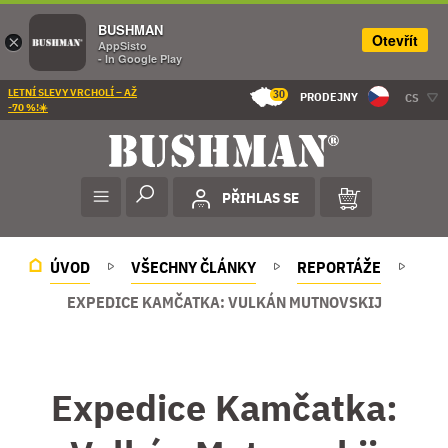
BUSHMAN
Otevřít
×
AppSisto
- In Google Play
LETNÍ SLEVY VRCHOLÍ – AŽ
30
PRODEJNY
CS
-70 %!☀️
PŘIHLAS SE
ÚVOD
VŠECHNY ČLÁNKY
REPORTÁŽE
EXPEDICE KAMČATKA: VULKÁN MUTNOVSKIJ
Expedice Kamčatka: