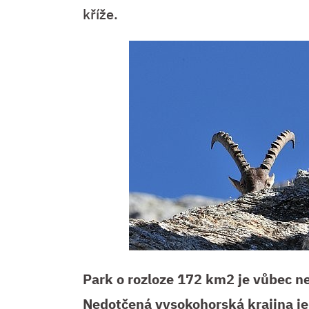
kříže.
Park o rozloze 172 km2 je vůbec ne
Nedotčená vysokohorská krajina je