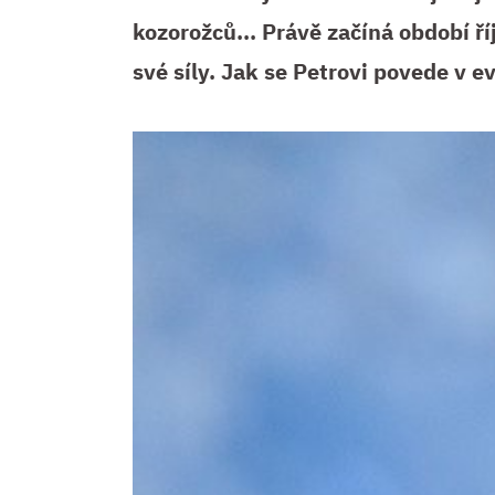
kozorožců... Právě začíná období ří
své síly. Jak se Petrovi povede v e