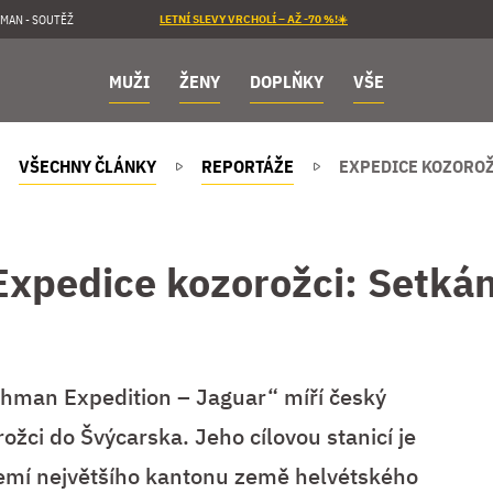
MAN - SOUTĚŽ
LETNÍ SLEVY VRCHOLÍ – AŽ -70 %!☀️
MUŽI
ŽENY
DOPLŇKY
VŠE
VŠECHNY ČLÁNKY
REPORTÁŽE
EXPEDICE KOZOROŽ
Expedice kozorožci: Setkán
shman Expedition – Jaguar“ míří český
rožci do Švýcarska. Jeho cílovou stanicí je
zemí největšího kantonu země helvétského