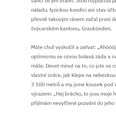
šanci se jim bránit. Jsou rozpustilá 
náladu, fyzickou kondici ani stav účt
přesně takovým ránem začal první de
švýcarském kantonu, Graubünden.
Máte chuť vyskočit a zařvat: „Ahóóój,
optimismu se ozvou bolavá záda a sva
máte. Deset minut na to, co jste se r
vlastní srdce, jak klepe na nebeskou
3 100 metrů a my jsme kousek pod vr
výrazem: „Hej brácho, to jsou moje h
přijímám nevyřčené pozvání do jeho k