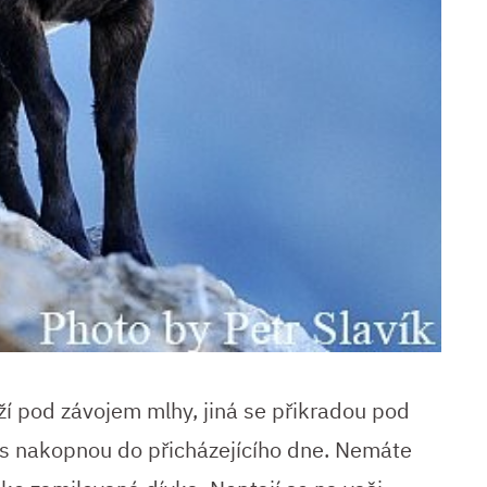
íží pod závojem mlhy, jiná se přikradou pod
ás nakopnou do přicházejícího dne. Nemáte