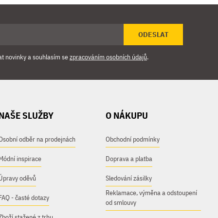
ODESLAT
at novinky a souhlasím se
zpracováním osobních údajů
.
NAŠE SLUŽBY
O NÁKUPU
Osobní odběr na prodejnách
Obchodní podmínky
Módní inspirace
Doprava a platba
Úpravy oděvů
Sledování zásilky
Reklamace, výměna a odstoupení
FAQ - časté dotazy
od smlouvy
Zboží stažené z trhu