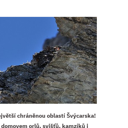
jvětší chráněnou oblastí Švýcarska!
 domovem orlů, svišťů, kamzíků i