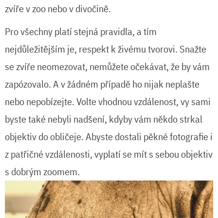
zvíře v zoo nebo v divočině.
Pro všechny platí stejná pravidla, a tím
nejdůležitějším je, respekt k živému tvorovi. Snažte
se zvíře neomezovat, nemůžete očekávat, že by vám
zapózovalo. A v žádném případě ho nijak neplašte
nebo nepobízejte. Volte vhodnou vzdálenost, vy sami
byste také nebyli nadšení, kdyby vám někdo strkal
objektiv do obličeje. Abyste dostali pěkné fotografie i
z patřičné vzdálenosti, vyplatí se mít s sebou objektiv
s dobrým zoomem.