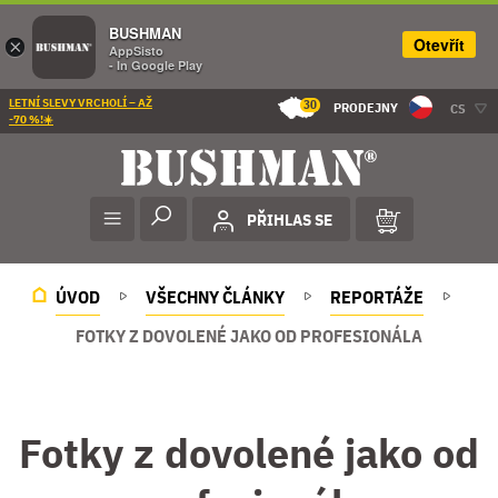
BUSHMAN
Otevřít
×
AppSisto
- In Google Play
LETNÍ SLEVY VRCHOLÍ – AŽ
30
PRODEJNY
CS
-70 %!☀️
PŘIHLAS SE
ÚVOD
VŠECHNY ČLÁNKY
REPORTÁŽE
FOTKY Z DOVOLENÉ JAKO OD PROFESIONÁLA
Fotky z dovolené jako od