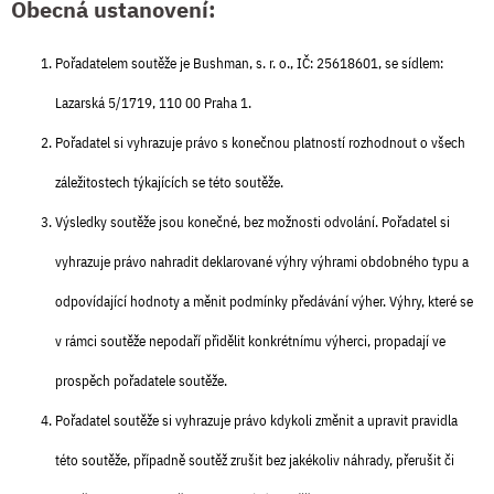
Obecná ustanovení:
Pořadatelem soutěže je Bushman, s. r. o., IČ: 25618601, se sídlem:
Lazarská 5/1719, 110 00 Praha 1.
Pořadatel si vyhrazuje právo s konečnou platností rozhodnout o všech
záležitostech týkajících se této soutěže.
Výsledky soutěže jsou konečné, bez možnosti odvolání. Pořadatel si
vyhrazuje právo nahradit deklarované výhry výhrami obdobného typu a
odpovídající hodnoty a měnit podmínky předávání výher. Výhry, které se
v rámci soutěže nepodaří přidělit konkrétnímu výherci, propadají ve
prospěch pořadatele soutěže.
Pořadatel soutěže si vyhrazuje právo kdykoli změnit a upravit pravidla
této soutěže, případně soutěž zrušit bez jakékoliv náhrady, přerušit či