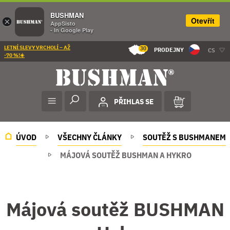
BUSHMAN
Otevřít
×
AppSisto
- In Google Play
LETNÍ SLEVY VRCHOLÍ – AŽ
30
PRODEJNY
CS
-70 %!☀️
PŘIHLAS SE
ÚVOD
VŠECHNY ČLÁNKY
SOUTĚŽ S BUSHMANEM
MÁJOVÁ SOUTĚŽ BUSHMAN A HYKRO
Májová soutěž BUSHMAN