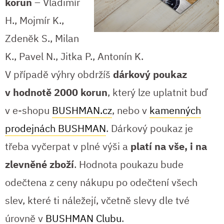
korun
– Vladimír
H., Mojmír K.,
Zdeněk S., Milan
K., Pavel N., Jitka P., Antonín K.
V případě výhry obdržíš
dárkový poukaz
v hodnotě 2000 korun
, který lze uplatnit buď
v e-shopu
BUSHMAN.cz
, nebo v
kamenných
prodejnách BUSHMAN
. Dárkový poukaz je
třeba vyčerpat v plné výši a
platí na vše, i na
zlevněné zboží
. Hodnota poukazu bude
odečtena z ceny nákupu po odečtení všech
slev, které ti náležejí, včetně slevy dle tvé
úrovně v
BUSHMAN Clubu
.