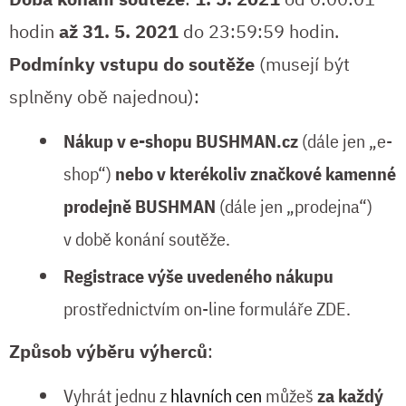
hodin
až 31. 5. 2021
do 23:59:59 hodin.
Podmínky vstupu do soutěže
(musejí být
splněny obě najednou):
Nákup v e-shopu BUSHMAN.cz
(dále jen „e-
shop“)
nebo v kterékoliv značkové kamenné
prodejně BUSHMAN
(dále jen „prodejna“)
v době konání soutěže.
Registrace výše uvedeného nákupu
prostřednictvím on-line formuláře ZDE.
Způsob výběru výherců
:
Vyhrát jednu z
hlavních cen
můžeš
za každý