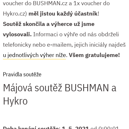
voucher do BUSHMAN.cz a 1x voucher do
Hykro.cz)
měl jistou každý účastník
!
Soutěž skončila a výherce už jsme
vylosovali.
Informaci o výhře od nás obdrželi
telefonicky nebo e-mailem, jejich iniciály najdeš
u jednotlivých výher níže
.
Všem gratulujeme!
Pravidla soutěže
Májová soutěž BUSHMAN a
Hykro
Doba konání soutěže
:
1. 5. 2021
od 0:00:01