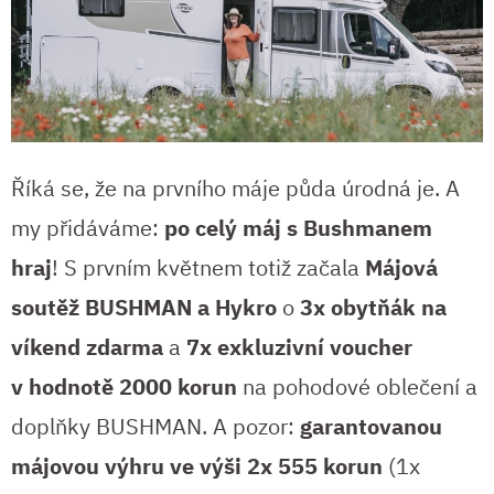
Říká se, že na prvního máje půda úrodná je. A
my přidáváme:
po celý máj s Bushmanem
hraj
! S prvním květnem totiž začala
Májová
soutěž BUSHMAN a Hykro
o
3x obytňák na
víkend zdarma
a
7x exkluzivní voucher
v hodnotě 2000 korun
na pohodové oblečení a
doplňky BUSHMAN. A pozor:
garantovanou
májovou výhru ve výši 2x 555 korun
(1x