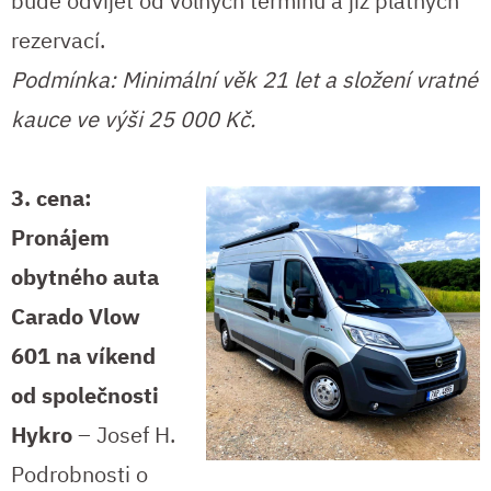
bude odvíjet od volných termínů a již platných
rezervací.
Podmínka:
Minimální věk 21 let a složení vratné
kauce ve výši 25 000 Kč.
3. cena:
Pronájem
obytného
auta
Carado Vlow
601
na víkend
od společnosti
Hykro
– Josef H.
Podrobnosti o