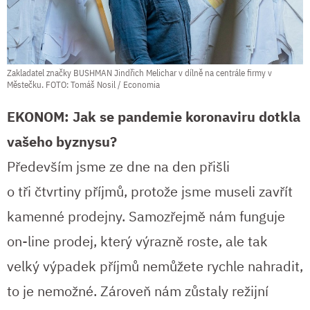
Zakladatel značky BUSHMAN Jindřich Melichar v dílně na centrále firmy v
Městečku. FOTO: Tomáš Nosil / Economia
EKONOM: Jak se pandemie koronaviru dotkla
vašeho byznysu?
Především jsme ze dne na den přišli
o tři čtvrtiny příjmů, protože jsme museli zavřít
kamenné prodejny. Samozřejmě nám funguje
on-line prodej, který výrazně roste, ale tak
velký výpadek příjmů nemůžete rychle nahradit,
to je nemožné. Zároveň nám zůstaly režijní