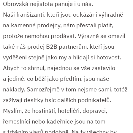
Obrovská nejistota panuje i u nás.
Naši franšízanti, kteří jsou odkázáni výhradně
na kamenné prodejny, nám přestali platit,
protože nemohou prodávat. Výrazně se omezil
také náš prodej B2B partnerům, kteří jsou
vyděšeni stejně jako my a hlídají si hotovost.
Abych to shrnul, najednou se vše zastavilo
a jediné, co běží jako předtím, jsou naše
náklady. Samozřejmě v tom nejsme sami, totéž
zažívají desítky tisíc dalších podnikatelů.
Myslím, že hostinští, hoteliéři, dopravci,
řemeslníci nebo kadeřnice jsou na tom
s trháním vlasů podobně. Na ty všechny by