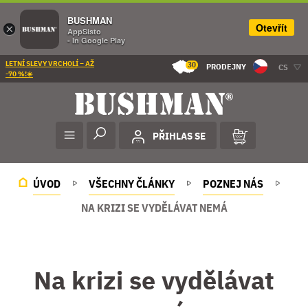
BUSHMAN
Otevřít
×
AppSisto
- In Google Play
LETNÍ SLEVY VRCHOLÍ – AŽ
30
PRODEJNY
CS
-70 %!☀️
PŘIHLAS SE
ÚVOD
VŠECHNY ČLÁNKY
POZNEJ NÁS
NA KRIZI SE VYDĚLÁVAT NEMÁ
Na krizi se vydělávat