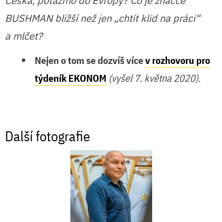
Česka, potažmo do Evropy? Co je značce
BUSHMAN bližší než jen „chtít klid na práci“
a mlčet?
Nejen o tom se dozvíš více
v rozhovoru pro
týdeník EKONOM
(vyšel 7. května 2020)
.
Další fotografie