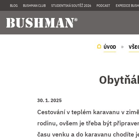
BLOG
BUSHMAN CLUB
STUDENTSKÁ SOUTĚŽ 2026
PODCAST
EXPEDICE BUSH
ÚVOD
VŠE
Obytňák
30. 1. 2025
Cestování v teplém karavanu v zim
rodinu, ovšem je třeba být připraven
času venku a do karavanu chodíte j