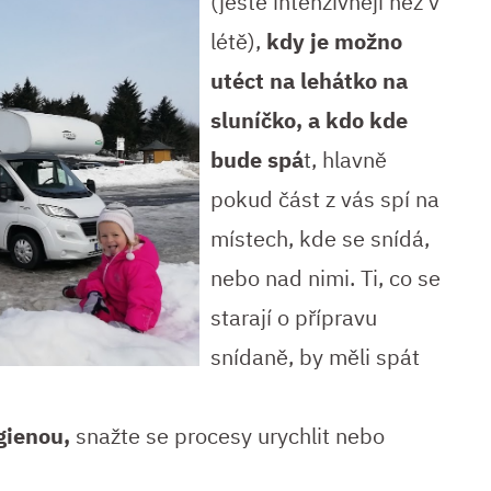
(ještě intenzivněji než v
létě),
kdy je možno
utéct na lehátko na
sluníčko, a kdo kde
bude spá
t, hlavně
pokud část z vás spí na
místech, kde se snídá,
nebo nad nimi. Ti, co se
starají o přípravu
snídaně, by měli spát
gienou,
snažte se procesy urychlit nebo