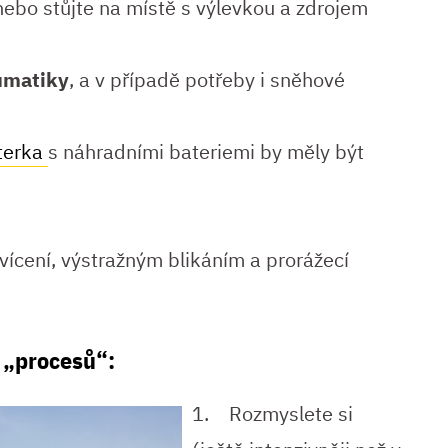
nebo stůjte na místě s výlevkou a zdrojem
eumatiky
, a v případě potřeby i sněhové
terka
s náhradními bateriemi by měly být
vícení, výstražným blikáním a prorážecí
 „procesů“:
1. Rozmyslete si