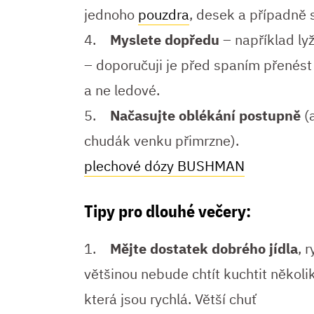
jednoho
pouzdra
, desek a případně s
4.
Myslete dopředu
– například ly
– doporučuji je před spaním přenést
a ne ledové.
5.
Načasujte oblékání postupně
(
chudák venku přimrzne).
plechové dózy BUSHMAN
Tipy pro dlouhé večery:
1.
Mějte dostatek dobrého jídla
, 
většinou nebude chtít kuchtit několik
která jsou rychlá. Větší chuť