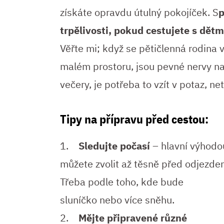
získáte opravdu útulný pokojíček. S
p
trpělivosti, pokud cestujete s dětm
Věřte mi; když se pětičlenná rodina 
malém prostoru, jsou pevné nervy na
večery, je potřeba to vzít v potaz, ne
Tipy na přípravu před cestou:
1.
Sledujte počasí
– hlavní výhodou
můžete zvolit až těsně před odjezde
Třeba podle toho, kde bude
sluníčko nebo více sněhu.
2.
Mějte připravené různé