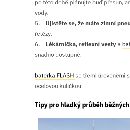
po této době plánujte buď přesun, a
vody.
5.
Ujistěte se, že máte zimní pn
řetězy.
6.
Lékárnička, reflexní vesty
a
ba
snadno dostupné.
baterka FLASH
se třemi úroveněmi s
ocelovou kuličkou
Tipy pro hladký průběh běžných