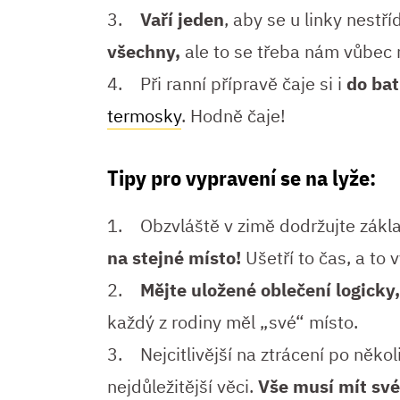
3.
Vaří jeden
, aby se u linky nestř
všechny,
ale to se třeba nám vůbec 
4. Při ranní přípravě čaje si i
do bat
termosky
. Hodně čaje!
Tipy pro vypravení se na lyže:
1. Obzvláště v zimě dodržujte zákla
na stejné místo!
Ušetří to čas, a to
2.
Mějte uložené oblečení logicky,
každý z rodiny měl „své“ místo.
3. Nejcitlivější na ztrácení po něko
nejdůležitější věci.
Vše musí mít své