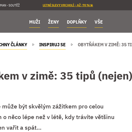
MAN - SOUTĚŽ
LETNÍ SLEVY VRCHOLÍ – AŽ -70 %!☀️
MUŽI
ŽENY
DOPLŇKY
VŠE
CHNY ČLÁNKY
INSPIRUJ SE
OBYTŇÁKEM V ZIMĚ: 35 TI
em v zimě: 35 tipů (nejen)
ě může být skvělým zážitkem pro celou
 o něco lépe než v létě, kdy trávíte většinu
en vařit a spát…