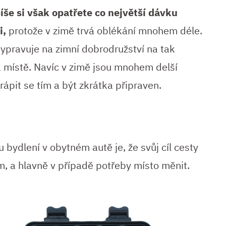
íše si však opatřete co největší dávku
i,
protože v zimě trvá oblékání mnohem déle.
vypravuje na zimní dobrodružství na tak
 místě. Navíc v zimě jsou mnohem delší
trápit se tím a být zkrátka připraven.
 bydlení v obytném autě je, že svůj cíl cesty
m, a hlavně v případě potřeby
místo měnit.