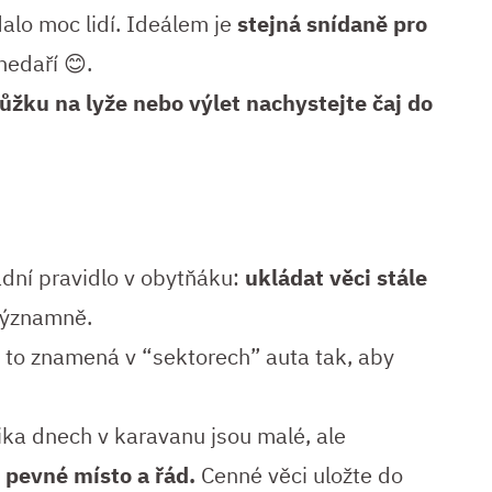
ídalo moc lidí. Ideálem je
stejná snídaně pro
nedaří 😊.
ůžku na lyže nebo výlet nachystejte čaj do
dní pravidlo v obytňáku:
ukládat věci stále
 významně.
to znamená v “sektorech” auta tak, aby
lika dnech v karavanu jsou malé, ale
 pevné místo a řád.
Cenné věci uložte do