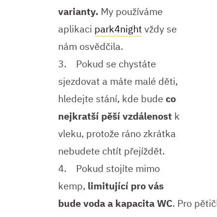
varianty.
My používáme
aplikaci
park4night
vždy se
nám osvědčila.
3. Pokud se chystáte
sjezdovat a máte malé děti,
hledejte stání, kde bude
co
nejkratší pěší vzdálenost
k
vleku, protože ráno zkrátka
nebudete chtít přejíždět.
4. Pokud stojíte mimo
kemp,
limitující pro vás
bude voda a kapacita WC
. Pro pěti