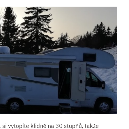
si vytopíte klidně na 30 stupňů, takže