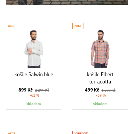
AKCE
AKCE
košile Salwin blue
košile Elbert
terracotta
899 Kč
499 Kč
2 299 Kč
1 599 Kč
-61 %
-69 %
skladem
skladem
AKCE
VÝPRODEJ