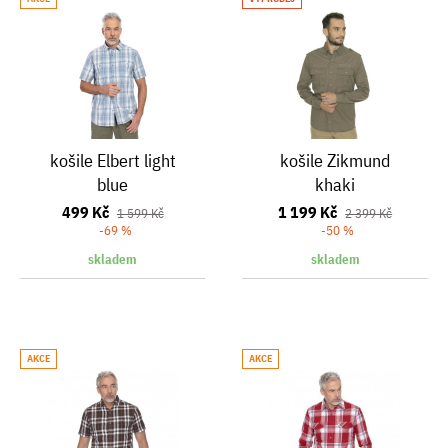
košile Elbert light
košile Zikmund
blue
khaki
499 Kč
1 199 Kč
1 599 Kč
2 399 Kč
-69 %
-50 %
skladem
skladem
AKCE
AKCE