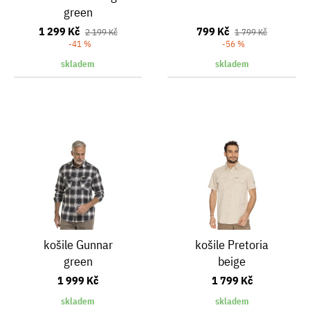
green
1 299 Kč
799 Kč
2 199 Kč
1 799 Kč
-41 %
-56 %
skladem
skladem
košile Gunnar
košile Pretoria
green
beige
1 999 Kč
1 799 Kč
skladem
skladem