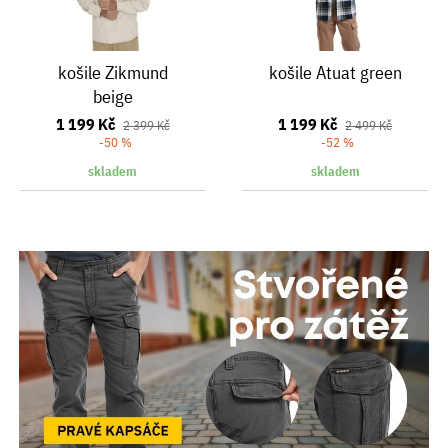
košile Zikmund
košile Atuat green
beige
1 199 Kč
1 199 Kč
2 399 Kč
2 499 Kč
-50 %
-52 %
skladem
skladem