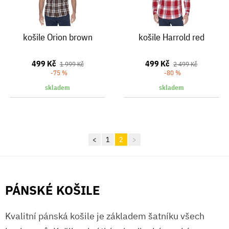
košile Orion brown
košile Harrold red
499 Kč
499 Kč
1 999 Kč
2 499 Kč
-75 %
-80 %
skladem
skladem
<
1
2
>
PÁNSKÉ KOŠILE
Kvalitní pánská košile je základem šatníku všech