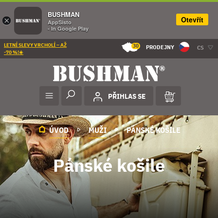
BUSHMAN
Otevřít
×
AppSisto
- In Google Play
LETNÍ SLEVY VRCHOLÍ – AŽ
30
PRODEJNY
CS
-70 %!☀️
PŘIHLAS SE
ÚVOD
MUŽI
PÁNSKÉ KOŠILE
Pánské košile