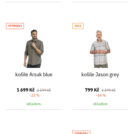
VÝPRODEJ
AKCE
košile Arsuk blue
košile Jason grey
1 699 Kč
799 Kč
2 199 Kč
2 199 Kč
-23 %
-64 %
skladem
skladem
VÝPRODEJ