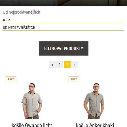
Od nejprodávanějších
A - Z
OD NEJLEVNĚJŠÍCH
FILTROVAT PRODUKTY
<
1
2
>
AKCE
AKCE
košile Owando light
košile Anker khaki