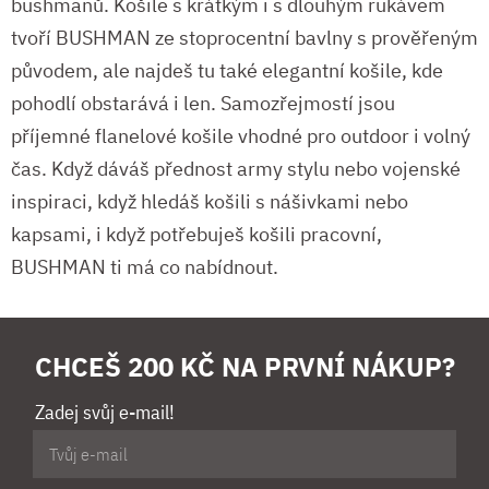
bushmanů. Košile s krátkým i s dlouhým rukávem
tvoří BUSHMAN ze stoprocentní bavlny s prověřeným
původem, ale najdeš tu také elegantní košile, kde
pohodlí obstarává i len. Samozřejmostí jsou
příjemné flanelové košile vhodné pro outdoor i volný
čas. Když dáváš přednost army stylu nebo vojenské
inspiraci, když hledáš košili s nášivkami nebo
kapsami, i když potřebuješ košili pracovní,
BUSHMAN ti má co nabídnout.
CHCEŠ 200 KČ NA PRVNÍ NÁKUP?
Zadej svůj e-mail!