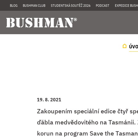
BLOG
BUSHMAN CLUB
STUDENTSKÁ SOUTĚŽ 2026
PODCAST
EXPEDICE BUSH
ÚV
19. 8. 2021
Zakoupením speciální edice čtyř sp
ďábla medvědovitého na Tasmánii. 
korun na program Save the Tasmani