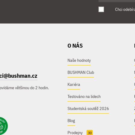
Chci odebír
O NÁS
Naše hodnoty
BUSHMAN Club
ici@bushman.cz
Kariéra
ovídáme většinou do 2 hodin.
Testováno na lidech
Studentská soutěž 2026
Blog
Prodejny
30