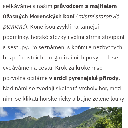
setkáváme s naším
průvodcem a majitelem
úžasných Merenských koní
(
místní starobylé
plemeno
). Koně jsou zvyklí na tamější
podmínky, horské stezky i velmi strmá stoupání
a sestupy. Po seznámení s koňmi a nezbytných
bezpečnostních a organizačních pokynech se
vydáváme na cestu. Krok za krokem se
pozvolna ocitáme
v srdci pyrenejské přírody.
Nad námi se zvedají skalnaté vrcholy hor, mezi
nimi
se klikatí horské říčky a bujné zelené louky