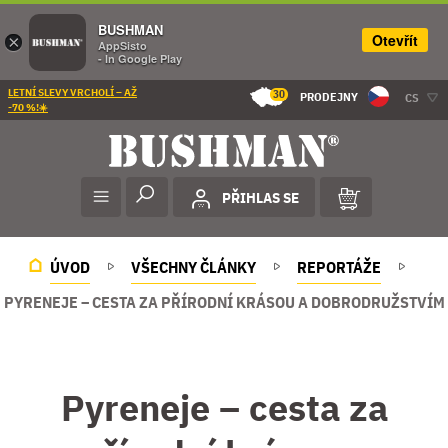
BUSHMAN
Otevřít
×
AppSisto
- In Google Play
LETNÍ SLEVY VRCHOLÍ – AŽ
30
PRODEJNY
CS
-70 %!☀️
PŘIHLAS SE
ÚVOD
VŠECHNY ČLÁNKY
REPORTÁŽE
PYRENEJE – CESTA ZA PŘÍRODNÍ KRÁSOU A DOBRODRUŽSTVÍM
Pyreneje – cesta za