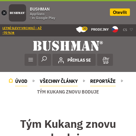
BUSHMAN
Otevřít
×
AppSisto
- In Google Play
LETNÍ SLEVY VRCHOLÍ – AŽ
30
PRODEJNY
CS
-70 %!☀️
PŘIHLAS SE
ÚVOD
VŠECHNY ČLÁNKY
REPORTÁŽE
TÝM KUKANG ZNOVU BODUJE
Tým Kukang znovu