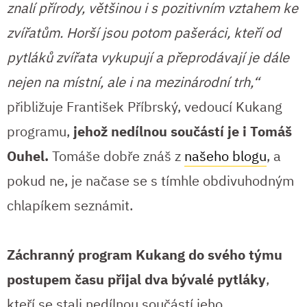
znalí přírody, většinou i s pozitivním vztahem ke
zvířatům. Horší jsou potom pašeráci, kteří od
pytláků zvířata vykupují a přeprodávají je dále
nejen na místní, ale i na mezinárodní trh,“
přibližuje František Příbrský, vedoucí Kukang
programu,
jehož nedílnou součástí je i Tomáš
Ouhel.
Tomáše dobře znáš z
našeho blogu
, a
pokud ne, je načase se s tímhle obdivuhodným
chlapíkem seznámit.
Záchranný program Kukang do svého týmu
postupem času přijal dva bývalé pytláky
,
kteří se stali nedílnou součástí jeho