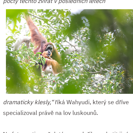
počty těchto zvířat v posledních
letech
dramaticky klesly,“
říká Wahyudi, který se dříve
specializoval právě na lov luskounů.