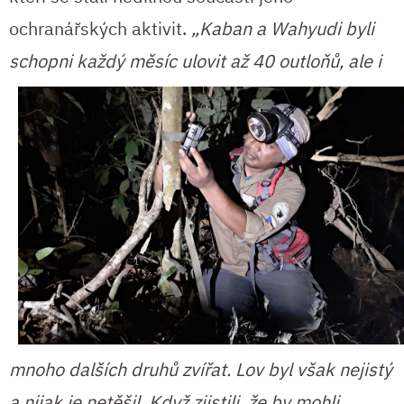
ochranářských aktivit.
„Kaban a Wahyudi byli
schopni každý měsíc
ulovit až 40 outloňů, ale i
mnoho dalších druhů zvířat. Lov byl však nejistý
a nijak je netěšil. Když zjistili, že by mohli