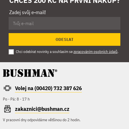
CHCEŠ 200 KČ NA PRVNÍ NÁKUP?
Zadej svůj e-mail!
ODESLAT
Chci odebírat novinky a souhlasím se
zpracováním osobních údajů
.
Volej na (00420) 732 387 626
Po - Pá: 8 - 17 h
zakaznici@bushman.cz
V pracovní dny odpovídáme většinou do 2 hodin.