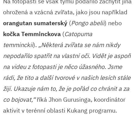
Na fotopasti se však týmu podařilo zachytit jiná
ohrožená a vzácná zvířata, jako jsou například
orangutan sumaterský
(
Pongo abelii
) nebo
kočka Temminckova
(
Catopuma
temminckii
).
„Některá zvířata se nám nikdy
nepodařilo spatřit na vlastní oči. Vidět je aspoň
na videu z fotopasti je něco úžasného. Jsme
rádi, že tito a další tvorové v našich lesích stále
žijí. Ukazuje nám to, že je pořád co chránit a za
co bojovat,“
říká Jhon Gurusinga, koordinátor
aktivit v terénní oblasti Kukang programu.