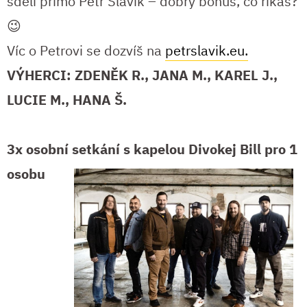
sdělí přímo Petr Slavík – dobrý bonus, co říkáš?
😉
Víc o Petrovi se dozvíš na
petrslavik.eu.
VÝHERCI: ZDENĚK R., JANA M., KAREL J.,
LUCIE M., HANA Š.
3x osobní setkání s kapelou Divokej Bill pro 1
osobu