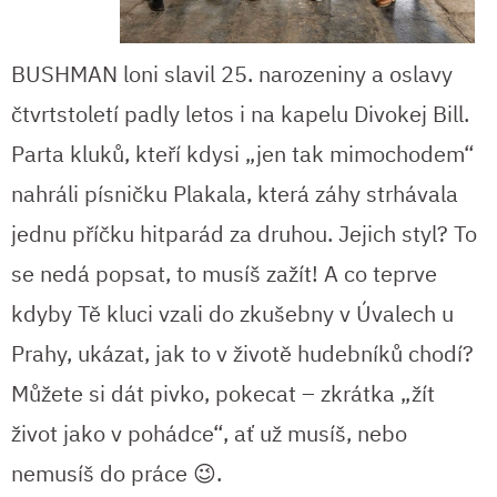
BUSHMAN loni slavil 25. narozeniny a oslavy
čtvrtstoletí padly letos i na kapelu Divokej Bill.
Parta kluků, kteří kdysi „jen tak mimochodem“
nahráli písničku Plakala, která záhy strhávala
jednu příčku hitparád za druhou. Jejich styl? To
se nedá popsat, to musíš zažít! A co teprve
kdyby Tě kluci vzali do zkušebny v Úvalech u
Prahy, ukázat, jak to v životě hudebníků chodí?
Můžete si dát pivko, pokecat – zkrátka „žít
život jako v pohádce“, ať už musíš, nebo
nemusíš do práce 😉.