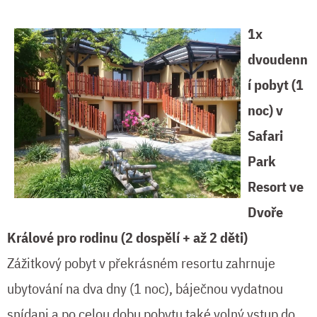
1x
dvoudenn
í pobyt (1
noc) v
Safari
Park
Resort ve
Dvoře
Králové pro rodinu (2 dospělí + až 2 děti)
Zážitkový pobyt v překrásném resortu zahrnuje
ubytování na dva dny (1 noc), báječnou vydatnou
snídani a po celou dobu pobytu také volný vstup do