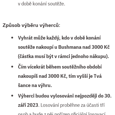
v době konání soutěže.
Způsob výběru výherců
:
Vyhrát může každý, kdo v době konání
soutěže nakoupí u Bushmana nad 3000 Kč
(částka musí být v rámci jednoho nákupu).
Čím vícekrát během soutěžního období
nakoupíš nad 3000 Kč, tím vyšší je Tvá
šance na výhru.
Výherci budou vylosováni nejpozději do 30.
září 2023
. Losování proběhne za účasti tří
osob a bude z něj pořízen oficiální losovací