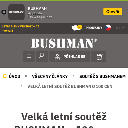
BUSHMAN
Otevřít
×
AppSisto
- In Google Play
LETNÍ SLEVY VRCHOLÍ – AŽ
30
PRODEJNY
CS
-70 %!☀️
PŘIHLAS SE
ÚVOD
VŠECHNY ČLÁNKY
SOUTĚŽ S BUSHMANEM
VELKÁ LETNÍ SOUTĚŽ BUSHMAN O 100 CEN
Velká letní soutěž