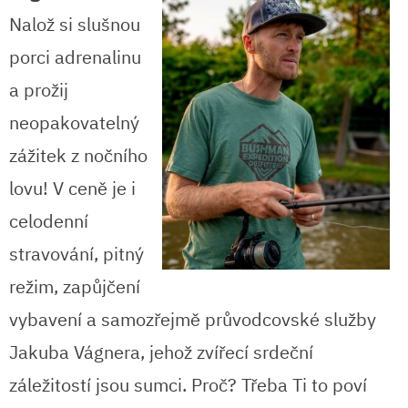
Nalož si slušnou
porci adrenalinu
a prožij
neopakovatelný
zážitek z nočního
lovu! V ceně je i
celodenní
stravování, pitný
režim, zapůjčení
vybavení a samozřejmě průvodcovské služby
Jakuba Vágnera, jehož zvířecí srdeční
záležitostí jsou sumci. Proč? Třeba Ti to poví