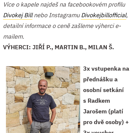
Více o kapele najdeš na facebookovém profilu
Divokej Bill
nebo Instagramu
Divokejbillofficial
,
detailní informace o ceně zašleme výherci e-
mailem.
VÝHERCI: JIŘÍ P., MARTIN B., MILAN Š.
3x vstupenka na
přednášku a
osobní setkání
s Radkem
Jarošem (platí
pro dvě osoby) +
3x voucher