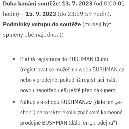
Doba konání soutěže
:
13. 7. 2023
(od 0:00:01
hodin)
– 15. 9. 2023
(do 23:59:59 hodin).
Podmínky vstupu do soutěže
(musejí být
splněny obě najednou):
Platná registrace do BUSHMAN Clubu
(registrovat se můžeš na webu BUSHMAN.cz
nebo v prodejně; pokud již registraci máš,
novou nepotřebuješ) ještě před nákupem.
Nákup v e-shopu
BUSHMAN.cz
(dále jen „e-
shop“) nebo v kterékoliv značkové kamenné
prodejně BUSHMAN (dále jen „prodejna“)