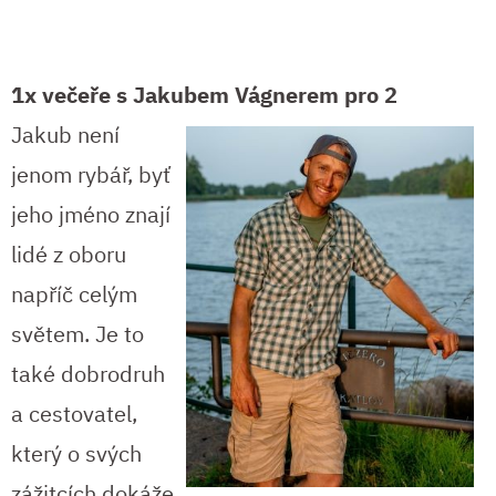
1x večeře s Jakubem Vágnerem pro 2
Jakub není
jenom rybář, byť
jeho jméno znají
lidé z oboru
napříč celým
světem. Je to
také dobrodruh
a cestovatel,
který o svých
zážitcích dokáže