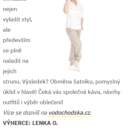
nejen
vyladit styl,
ale
především
se plně
naladit na
jejich
strunu. Výsledek? Obměna šatníku, pomyslný
úklid v hlavě! Čeká vás společná káva, návrhy
outfitů i výběr oblečení!
Více se dozvíš na
vodochodska.cz
.
VÝHERCE: LENKA O.