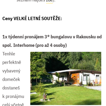
Ceny VELKÉ LETNÍ SOUTĚŽE:
1x týdenní pronájem 3* bungalovu v Rakousku od
spol. Interhome (pro až 4 osoby)
Tenhle
perfektně
vybavený
domeček
dostaneš
k pronájmu
celý včetně