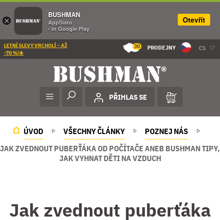
BUSHMAN
Otevřít
×
AppSisto
- In Google Play
LETNÍ SLEVY VRCHOLÍ – AŽ
30
PRODEJNY
CS
-70 %!☀️
PŘIHLAS SE
ÚVOD
VŠECHNY ČLÁNKY
POZNEJ NÁS
JAK ZVEDNOUT PUBERŤÁKA OD POČÍTAČE ANEB BUSHMAN TIPY,
JAK VYHNAT DĚTI NA VZDUCH
Jak zvednout puberťáka