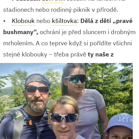
stadionech nebo rodinný piknik v přírodě.
•
Klobouk
nebo
kšiltovka
:
Dělá z dětí „pravé
bushmany“,
ochrání je před sluncem i drobným
mrholením. A co teprve když si pořídíte všichni
stejné
klobouky – třeba právě
ty naše z