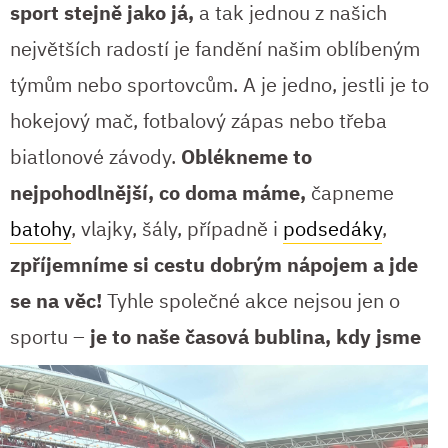
sport stejně jako já,
a tak jednou z našich
největších radostí je fandění našim oblíbeným
týmům nebo sportovcům. A je jedno, jestli je to
hokejový mač, fotbalový zápas nebo třeba
biatlonové závody.
Oblékneme to
nejpohodlnější, co doma máme,
čapneme
batohy
, vlajky, šály, případně i
podsedáky
,
zpříjemníme si cestu dobrým nápojem a jde
se na věc!
Tyhle společné akce nejsou jen o
sportu –
je to naše časová bublina, kdy jsme