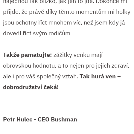
najednou tak blízko, jak jen to jde. Dokonce mi
přijde, že právě díky těmto momentům mi holky
jsou ochotny říct mnohem víc, než jsem kdy já
dovedl říct svým rodičům
Takže pamatujte:
zážitky venku mají
obrovskou hodnotu, a to nejen pro jejich zdraví,
ale i pro váš společný vztah.
Tak hurá ven –
dobrodružství čeká!
Petr Hulec - CEO Bushman