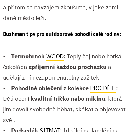
a přitom se navzájem zkoušíme, v jaké zemi
dané město leží.
Bushman tipy pro outdoorové pohodlí celé rodiny:
•
Termohrnek
WOOD
: Teplý čaj nebo horká
čokoláda
zpříjemní každou procházku
a
udělají z ní nezapomenutelný zážitek.
•
Pohodlné oblečení z kolekce
PRO DĚTI
:
Děti ocení
kvalitní tričko nebo mikinu
, která
jim dovolí svobodně běhat, skákat a objevovat
svět.
•
Podsedák
SITMAT
: Ideální na fandění na