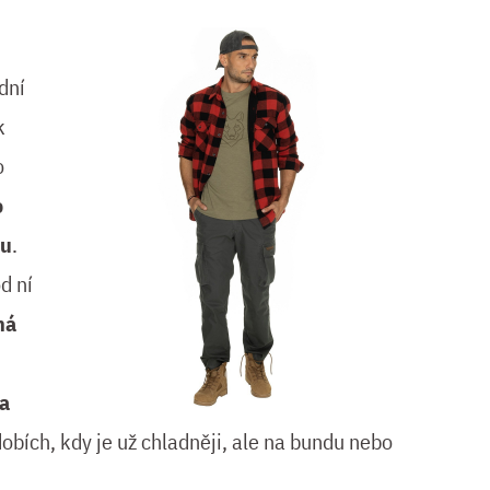
dní
k
o
o
nu
.
d ní
ná
 a
dobích, kdy je už chladněji, ale na bundu nebo