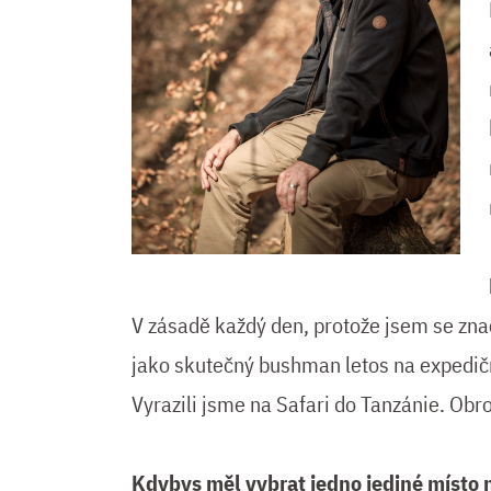
V zásadě každý den, protože jsem se znač
jako skutečný bushman letos na expedi
Vyrazili jsme na Safari do Tanzánie. Obr
Kdybys měl vybrat jedno jediné místo n