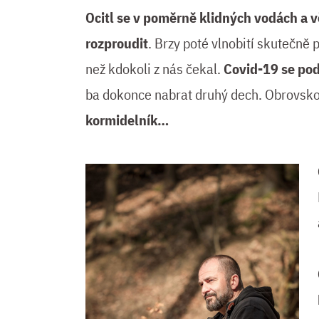
Ocitl se v poměrně klidných vodách a vě
rozproudit
. Brzy poté vlnobití skutečně
než kdokoli z nás čekal.
Covid-19 se pode
ba dokonce nabrat druhý dech. Obrovsk
kormidelník…