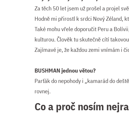
Za těch 50 let jsem už prošel a projel svět
Hodně mi přirostl k srdci Nový Zéland, 
Také mohu vřele doporučit Peru a Bolívii,
kulturou. Člověk tu skutečně cítí takovou
Zajímavé je, že každou zemi vnímám i či
BUSHMAN jednou větou?
Parťák do nepohody i „kamarád do deště“ 
rovnej.
Co a proč nosím nejr