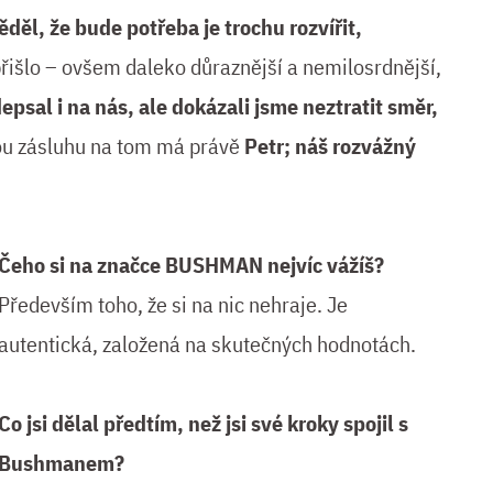
děl, že bude potřeba je trochu rozvířit,
 přišlo – ovšem daleko důraznější a nemilosrdnější,
psal i na nás, ale dokázali jsme neztratit směr,
ou zásluhu na tom má právě
Petr; náš rozvážný
Čeho si na značce BUSHMAN nejvíc vážíš?
Především toho, že si na nic nehraje. Je
autentická, založená na skutečných hodnotách.
Co jsi dělal předtím, než jsi své kroky spojil s
Bushmanem?