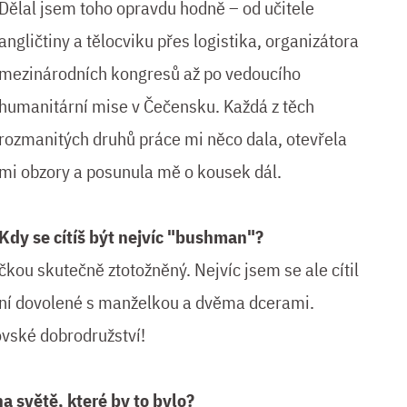
Dělal jsem toho opravdu hodně – od učitele
angličtiny a tělocviku přes logistika, organizátora
mezinárodních kongresů až po vedoucího
humanitární mise v Čečensku. Každá z těch
rozmanitých druhů práce mi něco dala, otevřela
mi obzory a posunula mě o kousek dál.
Kdy se cítíš být nejvíc "bushman"?
kou skutečně ztotožněný. Nejvíc jsem se ale cítil
ční dovolené s manželkou a dvěma dcerami.
ovské dobrodružství!
a světě, které by to bylo?