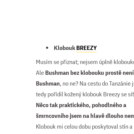
Klobouk
BREEZY
Musím se přiznat; nejsem úplně klobouko
Ale
Bushman bez klobouku prostě není
Bushman
, no ne? Na cestu do Tanzánie 
tedy pořídil kožený klobouk Breezy se sí
Něco tak praktického, pohodlného a
šmrncovního jsem na hlavě dlouho nem
Klobouk mi celou dobu poskytoval stín a