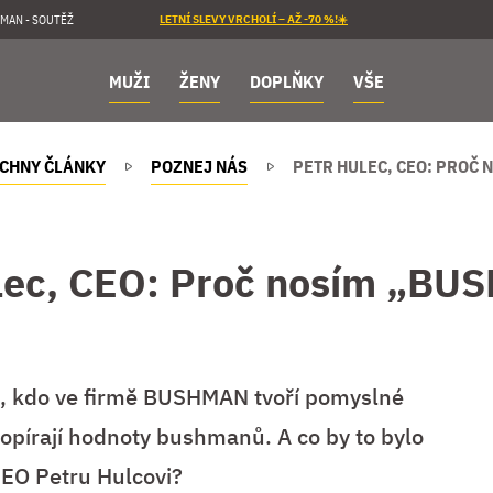
MAN - SOUTĚŽ
LETNÍ SLEVY VRCHOLÍ – AŽ -70 %!☀️
MUŽI
ŽENY
DOPLŇKY
VŠE
CHNY ČLÁNKY
POZNEJ NÁS
PETR HULEC, CEO: PROČ
lec, CEO: Proč nosím „B
i, kdo ve firmě BUSHMAN tvoří pomyslné
e opírají hodnoty bushmanů. A co by to bylo
CEO Petru Hulcovi?