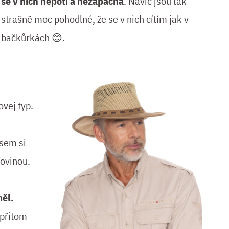
se v nich nepotí a nezapáchá
. Navíc jsou tak
strašně moc pohodlné, že se v nich cítím jak v
bačkůrkách 😊.
vej typ.
jsem si
ťovinou.
ěl.
 přitom