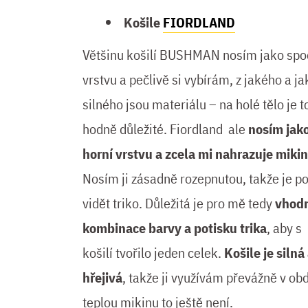
Košile
FIORDLAND
Většinu košilí BUSHMAN nosím jako spo
vrstvu a pečlivě si vybírám, z jakého a ja
silného jsou materiálu – na holé tělo je t
hodně důležité. Fiordland ale
nosím jak
horní vrstvu a zcela mi nahrazuje miki
Nosím ji zásadně rozepnutou, takže je po
vidět triko. Důležitá je pro mě tedy
vhod
kombinace barvy a potisku trika
, aby s
košilí tvořilo jeden celek.
Košile je silná
hřejivá
, takže ji využívám převážně v ob
teplou mikinu to ještě není.