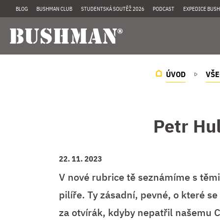
BLOG
BUSHMAN CLUB
STUDENTSKÁ SOUTĚŽ 2026
PODCAST
EXPEDICE BUSH
ÚVOD
VŠE
Petr Hu
22. 11. 2023
V nové rubrice tě seznámíme s těm
pilíře. Ty zásadní, pevné, o které s
za otvírák, kdyby nepatřil našemu 