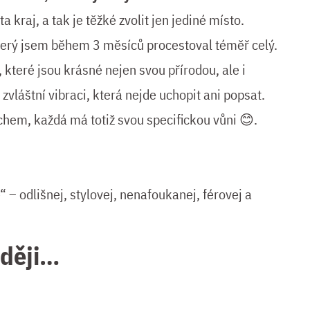
a kraj, a tak je těžké zvolit jen jediné místo.
který jsem během 3 měsíců procestoval téměř celý.
 které jsou krásné nejen svou přírodou, ale i
 zvláštní vibraci, která nejde uchopit ani popsat.
chem, každá má totiž svou specifickou vůni 😊.
– odlišnej, stylovej, nenafoukanej, férovej a
aději…