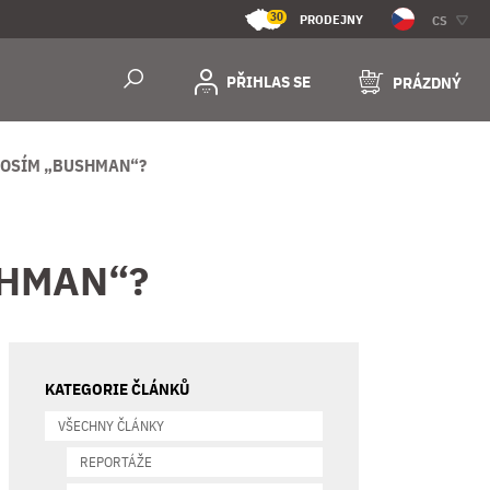
30
PRODEJNY
CS
PŘIHLAS SE
PRÁZDNÝ
 NOSÍM „BUSHMAN“?
USHMAN“?
KATEGORIE ČLÁNKŮ
VŠECHNY ČLÁNKY
REPORTÁŽE