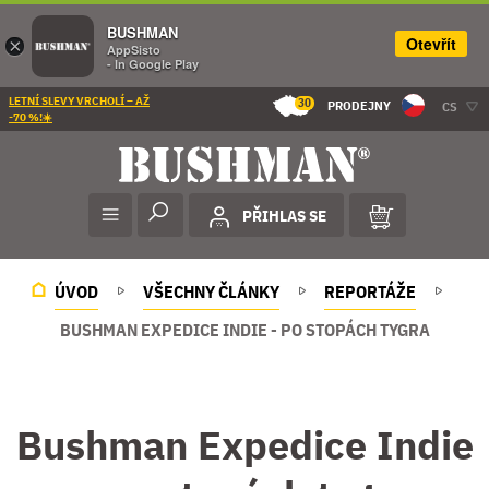
BUSHMAN
Otevřít
×
AppSisto
- In Google Play
LETNÍ SLEVY VRCHOLÍ – AŽ
30
PRODEJNY
CS
-70 %!☀️
PŘIHLAS SE
ÚVOD
VŠECHNY ČLÁNKY
REPORTÁŽE
BUSHMAN EXPEDICE INDIE - PO STOPÁCH TYGRA
Bushman Expedice Indie