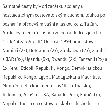
Samotné cesty byly od začátku spojeny s
nezvladatelným cestovatelským duchem, touhou po
poznání a především vášní a láskou ke zvířatům.
Afrika byla tenkrát jasnou volbou a dodnes je jeho
"srdeční záležitostí". Od roku 1994 procestoval
Namibii (2x), Botswanu (2x), Zimbabwe (2x), Zambii
a JAR (3x), Ugandu (5x), Rwandu (2x), Tanzánii (2x) a
1x Keňu, Etiopii, Republiku Kongo, Demokratickou
Republiku Kongo, Egypt, Madagaskar a Mauritius.
Mimo černého kontinentu navštívil i Thajsko,
Indonésii, Aljašku, USA, Kanadu, Peru, Kamčatku,
Nepál či Indii a do cestovatelského "důchodu" se