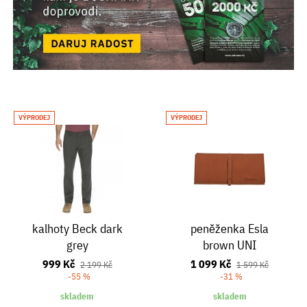
VÝPRODEJ
VÝPRODEJ
kalhoty Beck dark
peněženka Esla
grey
brown UNI
999 Kč
1 099 Kč
2 199 Kč
1 599 Kč
-55 %
-31 %
skladem
skladem