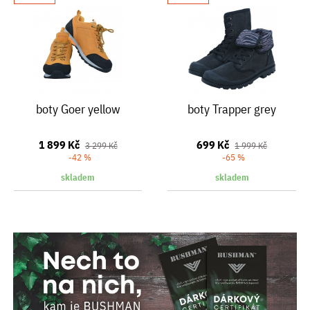
boty Goer yellow
boty Trapper grey
1 899 Kč
699 Kč
3 299 Kč
1 999 Kč
-42 %
-65 %
skladem
skladem