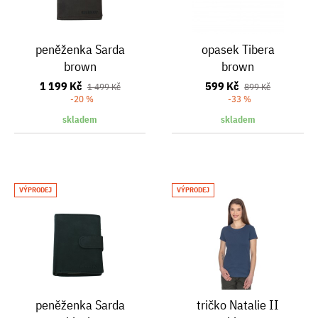
peněženka Sarda
opasek Tibera
brown
brown
1 199 Kč
599 Kč
1 499 Kč
899 Kč
-20 %
-33 %
skladem
skladem
VÝPRODEJ
VÝPRODEJ
peněženka Sarda
tričko Natalie II