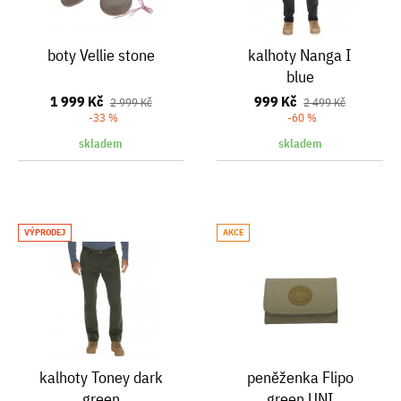
boty Vellie stone
kalhoty Nanga I
blue
1 999 Kč
999 Kč
2 999 Kč
2 499 Kč
-33 %
-60 %
skladem
skladem
VÝPRODEJ
AKCE
kalhoty Toney dark
peněženka Flipo
green
green UNI