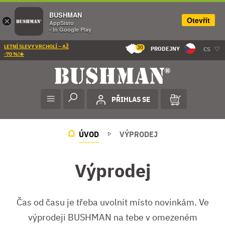
BUSHMAN
Otevřít
×
AppSisto
- In Google Play
LETNÍ SLEVY VRCHOLÍ – AŽ
30
PRODEJNY
CS
-70 %!☀️
PŘIHLAS SE
ÚVOD
VÝPRODEJ
Výprodej
Čas od času je třeba uvolnit místo novinkám. Ve
výprodeji BUSHMAN na tebe v omezeném