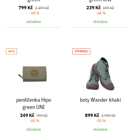
799 Kč
239 Kč
2 499 Kč
699 Kč
-68 %
-66 %
skladem
skladem
AKCE
VÝPRODEJ
peněženka Hipo
boty Wander khaki
green UNI
349 Kč
899 Kč
999 Kč
1 999 Kč
-65 %
-55 %
skladem
skladem