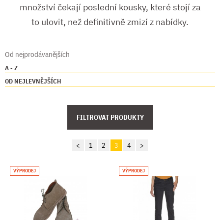
množství čekají poslední kousky, které stojí za
to ulovit, než definitivně zmizí z nabídky.
Od nejprodávanějších
A - Z
OD NEJLEVNĚJŠÍCH
FILTROVAT PRODUKTY
<
1
2
3
4
>
VÝPRODEJ
VÝPRODEJ