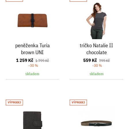
peněženka Turia
tričko Natalie II
brown UNI
chocolate
1 259 Kč
559 Kč
1 799 Kč
799 Kč
-30 %
-30 %
skladem
skladem
VÝPRODEJ
VÝPRODEJ