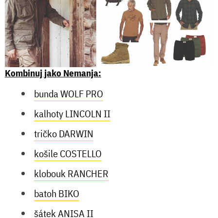
Kombinuj jako Nemanja:
bunda WOLF PRO
kalhoty LINCOLN II
tričko DARWIN
košile COSTELLO
klobouk RANCHER
batoh BIKO
šátek ANISA II