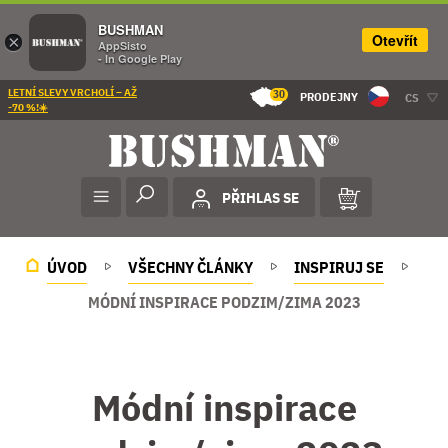
BUSHMAN
Otevřít
×
AppSisto
- In Google Play
LETNÍ SLEVY VRCHOLÍ – AŽ
30
PRODEJNY
CS
-70 %!☀️
PŘIHLAS SE
ÚVOD
VŠECHNY ČLÁNKY
INSPIRUJ SE
MÓDNÍ INSPIRACE PODZIM/ZIMA 2023
Módní inspirace