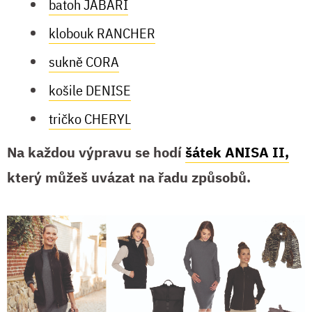
batoh JABARI
klobouk RANCHER
sukně CORA
košile DENISE
tričko CHERYL
Na každou výpravu se hodí
šátek ANISA II,
který můžeš uvázat na řadu způsobů.