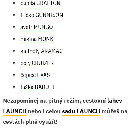
bunda GRAFTON
tričko GUNNISON
svetr MUNGO
mikina MONK
kalthoty ARAMAC
boty CRUIZER
čepice EVAS
taška BADU II
Nezapomínej na pitný režim, cestovní
láhev
LAUNCH
nebo i celou
sadu LAUNCH
můžeš na
cestách plně využít!