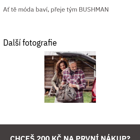
Ať tě móda baví, přeje tým BUSHMAN
Další fotografie
CHCEŠ 200 KČ NA PRVNÍ NÁKUP?