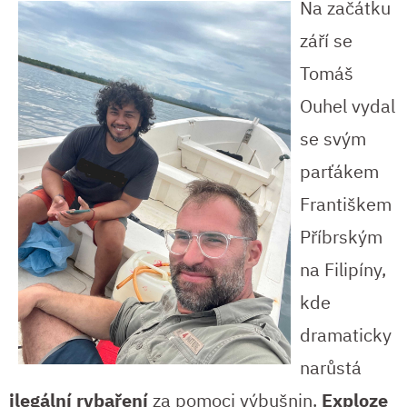
Na začátku
září se
Tomáš
Ouhel vydal
se svým
parťákem
Františkem
Příbrským
na Filipíny,
kde
dramaticky
narůstá
ilegální rybaření
za pomoci výbušnin.
Exploze