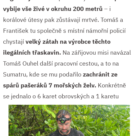
vybije vše živé v okruhu 200 metrů
– i
korálové útesy pak zůstávají mrtvé. Tomáš a
František tu společně s místní námořní policií
chystají
velký zátah na výrobce těchto
ilegálních třaskavin.
Na zářijovou misi navázal
Tomáš Ouhel další pracovní cestou, a to na
Sumatru, kde se mu podařilo
zachránit ze
spárů pašeráků 7 mořských želv.
Konkrétně
se jednalo o 6 karet obrovských a 1
karetu