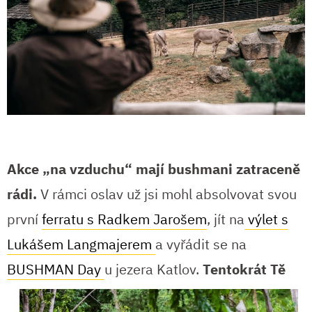
Akce „na vzduchu“ mají bushmani zatraceně
rádi.
V rámci oslav už jsi mohl absolvovat svou
první
ferratu s Radkem Jarošem
, jít na
výlet s
Lukášem Langmajerem
a vyřádit se na
BUSHMAN Day
u
jezera Katlov.
Tentokrát Tě