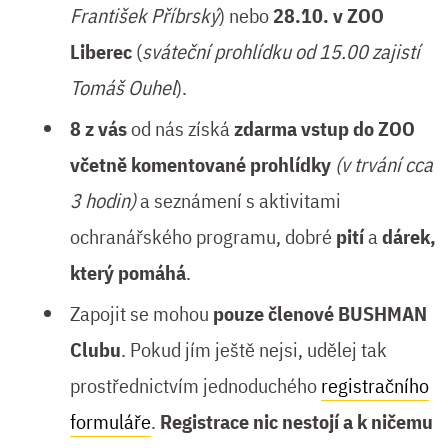
František Příbrský
) nebo
28.10. v ZOO
Liberec
(
sváteční prohlídku od 15.00 zajistí
Tomáš Ouhel
).
8 z vás
od nás získá
zdarma vstup do ZOO
včetně komentované prohlídky
(v trvání cca
3 hodin)
a seznámení s aktivitami
ochranářského programu, dobré
pití
a
dárek,
který pomáhá
.
Zapojit se mohou
pouze členové BUSHMAN
Clubu
. Pokud jím ještě nejsi, udělej tak
prostřednictvím jednoduchého
registračního
formuláře
.
Registrace nic nestojí a k ničemu