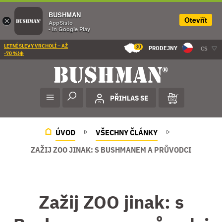
BUSHMAN
Otevřít
×
AppSisto
- In Google Play
LETNÍ SLEVY VRCHOLÍ – AŽ
30
PRODEJNY
CS
-70 %!☀️
PŘIHLAS SE
ÚVOD
VŠECHNY ČLÁNKY
ZAŽIJ ZOO JINAK: S BUSHMANEM A PRŮVODCI
Zažij ZOO jinak: s