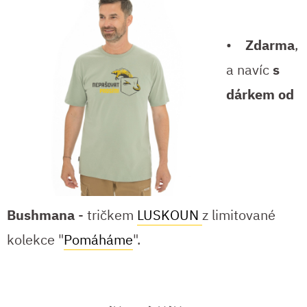
•
Zdarma
,
a navíc
s
dárkem od
Bushmana
- tričkem
LUSKOUN
z limitované
kolekce "
Pomáháme
".