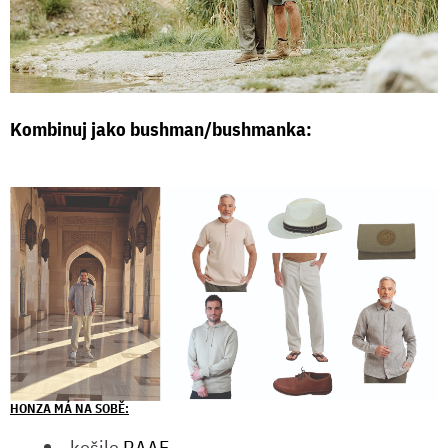
Kombinuj jako bushman/bushmanka:
HONZA MÁ NA SOBĚ:
košile
RAAF