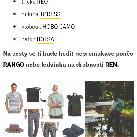
tričko
REO
mikina
TORESS
klobouk
HOBO CAMO
batoh
BOLSA
Na cesty se ti bude hodit nepromokavé pončo
RANGO
nebo ledvinka na drobnosti
REN
.