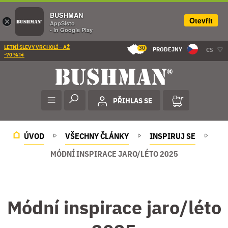
BUSHMAN
Otevřít
×
AppSisto
- In Google Play
LETNÍ SLEVY VRCHOLÍ – AŽ
30
PRODEJNY
CS
-70 %!☀️
PŘIHLAS SE
ÚVOD
VŠECHNY ČLÁNKY
INSPIRUJ SE
MÓDNÍ INSPIRACE JARO/LÉTO 2025
Módní inspirace jaro/léto