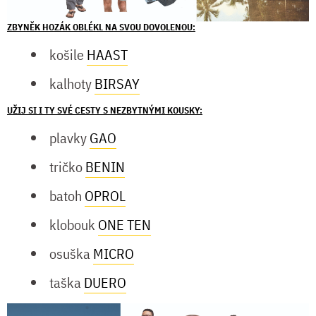
ZBYNĚK HOZÁK OBLÉKL NA SVOU DOVOLENOU:
košile
HAAST
kalhoty
BIRSAY
UŽIJ SI I TY SVÉ CESTY S NEZBYTNÝMI KOUSKY:
plavky
GAO
tričko
BENIN
batoh
OPROL
klobouk
ONE TEN
osuška
MICRO
taška
DUERO