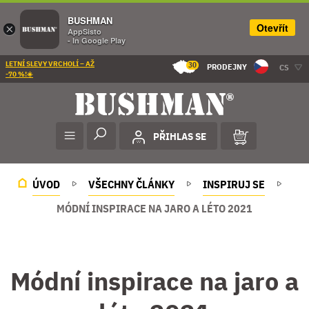
BUSHMAN
Otevřít
×
AppSisto
- In Google Play
LETNÍ SLEVY VRCHOLÍ – AŽ
30
PRODEJNY
CS
-70 %!☀️
PŘIHLAS SE
ÚVOD
VŠECHNY ČLÁNKY
INSPIRUJ SE
MÓDNÍ INSPIRACE NA JARO A LÉTO 2021
Módní inspirace na jaro a